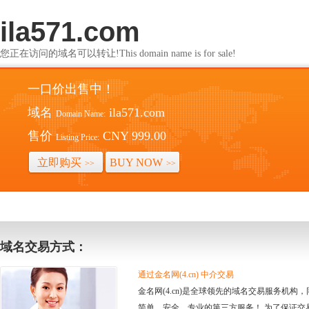
ila571.com
您正在访问的域名可以转让!This domain name is for sale!
一口价出售中！
域名
ila571.com
Domain Name:
售价
CNY 999.00
Listing Price:
立即购买
BUY NOW
>>
>>
域名交易方式：
通过金名网(4.cn) 中介交易
金名网(4.cn)是全球领先的域名交易服务机
简单、安全、专业的第三方服务！ 为了保证交