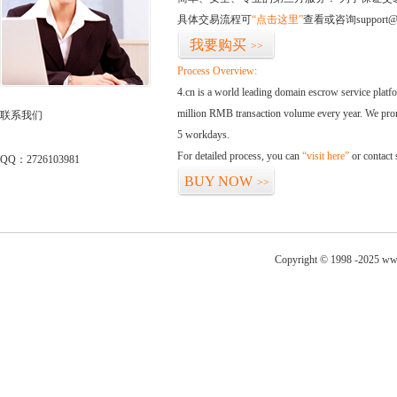
具体交易流程可
“点击这里”
查看或咨询support@
我要购买
>>
Process Overview:
4.cn is a world leading domain escrow service plat
million RMB transaction volume every year. We promi
联系我们
5 workdays.
For detailed process, you can
“visit here”
or contact
QQ：2726103981
BUY NOW
>>
Copyright © 1998 -2025 www